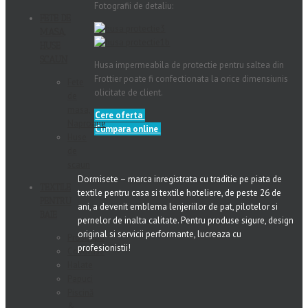
Fotografii de detaliu:
FETE DE
MASA,
HUSE
SCAUN
Husa impermeabila de protectie pentru saltea din
Frottier poate fi confectionata la orice dimensiunis
Fete
olicitate de client.
de
masa,
Cere oferta
Naproane
Cumpara online
Huse
de
scaun
Dormisete – marca inregistrata cu traditie pe piata de
TEXTILE
textile pentru casa si textile hoteliere, de peste 26 de
PENTRU
ani, a devenit emblema lenjeriilor de pat, pilotelor si
BAIE
pernelor de inalta calitate. Pentru produse sigure, design
original si servicii performante, lucreaza cu
Prosoape
profesionistii!
Covorase
Halate
Papuci
Piscină
&