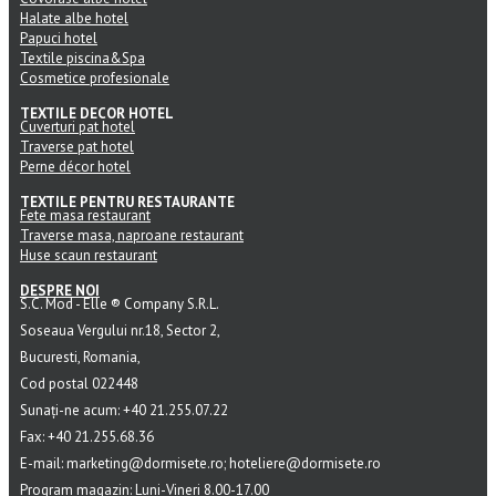
Halate albe hotel
Papuci hotel
Textile piscina&Spa
Cosmetice profesionale
TEXTILE DECOR HOTEL
Cuverturi pat hotel
Traverse pat hotel
Perne décor hotel
TEXTILE PENTRU RESTAURANTE
Fete masa restaurant
Traverse masa, naproane restaurant
Huse scaun restaurant
DESPRE NOI
S.C. Mod - Elle ® Company S.R.L.
Soseaua Vergului nr.18, Sector 2,
Bucuresti, Romania,
Cod postal 022448
Sunați-ne acum: +40 21.255.07.22
Fax: +40 21.255.68.36
E-mail: marketing@dormisete.ro; hoteliere@dormisete.ro
Program magazin: Luni-Vineri 8.00-17.00