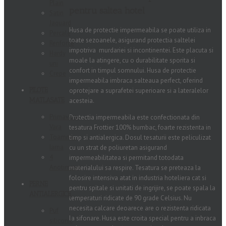
Plain
pentru saltea hotel
Satin
Jaquard
Husa de protectie impermeabila se poate utiliza in
Percale
toate sezoanele, asigurand protectia saltelei
Renforce
impotriva murdariei si incontinentei. Este placuta si
Hardy
moale la atingere, cu o durabilitate sporita si
uni
confort in timpul somnului. Husa de protectie
Crepe
impermeabila imbraca salteaua perfect, oferind
PILOTE
oprotejare a suprafetei superioare si a lateralelor
MATLASATE
acesteia.
Primavara-
Protectia impermeabila este confectionata din
Vara
tesatura Frottier 100% bumbac, foarte rezistenta in
Toamna-
timp si antialergica. Dosul tesaturii este peliculizat
Iarna
cu un strat de poliuretan asigurand
4
impermeabilitatea si permitand totodata
Anotimpuri
materialului sa respire. Tesatura se preteaza la
folosire intensiva atat in industria hoteliera cat si
PERNE
pentru spitale si unitati de ingrijire, se poate spala la
ANTIALERGICE
temperaturi ridicate de 90 grade Celsius. Nu
necesita calcare deoarece are o rezistenta ridicata
Puf
la sifonare. Husa este croita special pentru a inbraca
siliconic