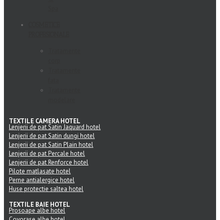
Spa
COSMETICE
PROFESIONALE
Tratamente
corp
Tratamente
fata
Tratamente
modelare
TEXTILE CAMERA HOTEL
Lenjerii de pat Satin Jaquard hotel
Lenjerii de pat Satin dungi hotel
Lenjerii de pat Satin Plain hotel
Lenjerii de pat Percale hotel
Lenjerii de pat Renforce hotel
Pilote matlasate hotel
Perne antialergice hotel
Huse protectie saltea hotel
TEXTILE BAIE HOTEL
Prosoape albe hotel
Covorase albe hotel