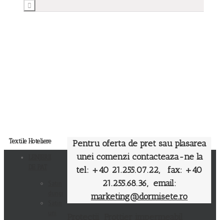
Textile Hoteliere
Pentru oferta de pret sau plasarea
unei comenzi contacteaza-ne la
LENJERII
DE PAT
tel: +40 21.255.07.22, fax: +40
21.255.68.36, email:
Satin
dungi
marketing@dormisete.ro
Satin
uni
Protectii Frottier impermeabil