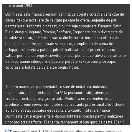
… din anul 1994
Dormisete este marca premium definita de bogata colectie de textile de
casa si textile hoteliere de calitate pe care le ofera. Lenjeriile de pat
pentru hotel, fabricate din tesaturi cu finisaje superioare: Damasc, Satin
Plain, dungi si Jaquard, Percale, Renforce, Creponate intr-o diversitate de
modele si culori, in fabrica noastra din Bucuresti intregesc colectia de
lenjerii de pat albe, imprimate si unicolor, completata de gama de
echipare completa a patului: pilote matlasate albe, protectii pentru
saltea, perne antialergice, cuverturi de pat, perne decorative cat si articole
de decoratiune interioara, draperii si perdele, textile baie, prosoape,
covorase si halate de baie albe pentru hotel.
.
Suntem mandri de parteneriatul cu sute de unitati din industria
ospitalitatii, de la hoteluri de 4 si 5* la pensiuni si vile, tabere, vase
croaziera, unitati de ingrijire sociala. Pentru ca noi nu vindem doar
produse, oferim servicii complete si consultanta profesionala, toti clientii
au apreciat atat calitatea deosebita a textilelor hoteliere marca
Dormisete cat si experienta si disponibilitatea noastra pentru realizarea
unor proiecte perfecte . Eleganta, rafinament si bun gust, de peste 25ani!