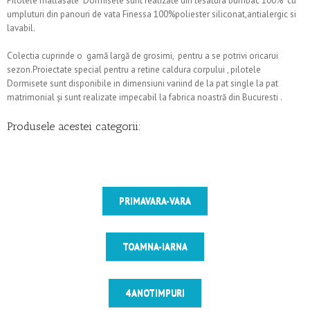
Pilotele matlasate Dormisete sunt realizate din tesatura bumbac 100% cu
umpluturi din panouri de vata Finessa 100%poliester siliconat,antialergic si
lavabil.
Colectia cuprinde o gamă largă de grosimi, pentru a se potrivi oricarui
sezon.Proiectate special pentru a retine caldura corpului , pilotele
Dormisete sunt disponibile in dimensiuni variind de la pat single la pat
matrimonial și sunt realizate impecabil la fabrica noastră din Bucuresti .
Produsele acestei categorii:
PRIMAVARA-VARA
TOAMNA-IARNA
4 ANOTIMPURI