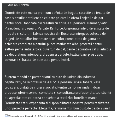
… din anul 1994
Dormisete este marca premium definita de bogata colectie de textile de
casa si textile hoteliere de calitate pe care le ofera. Lenjeriile de pat
pentru hotel, fabricate din tesaturi cu finisaje superioare: Damasc, Satin
Plain, dungi si Jaquard, Percale, Renforce, Creponate intr-o diversitate de
modele si culori, in fabrica noastra din Bucuresti intregesc colectia de
lenjerii de pat albe, imprimate si unicolor, completata de gama de
echipare completa a patului: pilote matlasate albe, protectii pentru
saltea, perne antialergice, cuverturi de pat, perne decorative cat si articole
de decoratiune interioara, draperii si perdele, textile baie, prosoape,
covorase si halate de baie albe pentru hotel.
.
Suntem mandri de parteneriatul cu sute de unitati din industria
ospitalitatii, de la hoteluri de 4 si 5* la pensiuni si vile, tabere, vase
croaziera, unitati de ingrijire sociala. Pentru ca noi nu vindem doar
produse, oferim servicii complete si consultanta profesionala, toti clientii
au apreciat atat calitatea deosebita a textilelor hoteliere marca
Dormisete cat si experienta si disponibilitatea noastra pentru realizarea
unor proiecte perfecte . Eleganta, rafinament si bun gust, de peste 25ani!