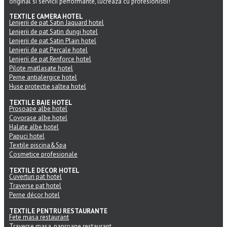
original si servicii performante, lucreaza cu profesionistii!
TEXTILE CAMERA HOTEL
Lenjerii de pat Satin Jaquard hotel
Lenjerii de pat Satin dungi hotel
Lenjerii de pat Satin Plain hotel
Lenjerii de pat Percale hotel
Lenjerii de pat Renforce hotel
Pilote matlasate hotel
Perne antialergice hotel
Huse protectie saltea hotel
TEXTILE BAIE HOTEL
Prosoape albe hotel
Covorase albe hotel
Halate albe hotel
Papuci hotel
Textile piscina&Spa
Cosmetice profesionale
TEXTILE DECOR HOTEL
Cuverturi pat hotel
Traverse pat hotel
Perne décor hotel
TEXTILE PENTRU RESTAURANTE
Fete masa restaurant
Traverse masa, naproane restaurant