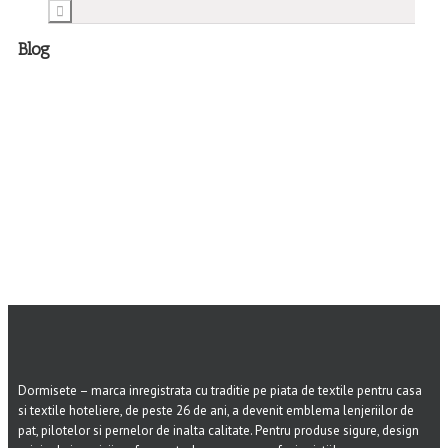
Blog
Dormisete – marca inregistrata cu traditie pe piata de textile pentru casa
si textile hoteliere, de peste 26 de ani, a devenit emblema lenjeriilor de
pat, pilotelor si pernelor de inalta calitate. Pentru produse sigure, design