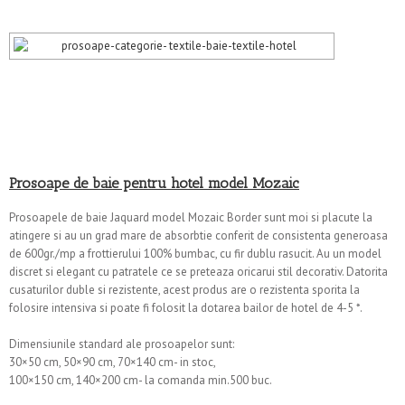
Prosoape de baie pentru hotel model Mozaic
Prosoapele de baie Jaquard model Mozaic Border sunt moi si placute la
atingere si au un grad mare de absorbtie conferit de consistenta generoasa
de 600gr./mp a frottierului 100% bumbac, cu fir dublu rasucit. Au un model
discret si elegant cu patratele ce se preteaza oricarui stil decorativ. Datorita
cusaturilor duble si rezistente, acest produs are o rezistenta sporita la
folosire intensiva si poate fi folosit la dotarea bailor de hotel de 4-5 *.
Dimensiunile standard ale prosoapelor sunt:
30×50 cm, 50×90 cm, 70×140 cm- in stoc,
100×150 cm, 140×200 cm- la comanda min.500 buc.