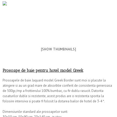
[SHOW THUMBNAILS]
Prosoape de baie pentru hotel model Greek
Prosoapele de baie Jaquard model Greek Border sunt moi si placute la
atingere si au un grad mare de absorbtie conferit de consistenta generoasa
de 500gr./mp a frottierului 100% bumbac, cu fir dublu rasucit. Datorita
cusaturilor duble si rezistente, acest produs are o rezistenta sporita la
folosire intensiva si poate fi folosit la dotarea bailor de hotel de 3-4 *.
Dimensiunile standard ale prosoapelor sunt:
30×50 cm, 50×90 cm, 70×140 cm- in stoc,