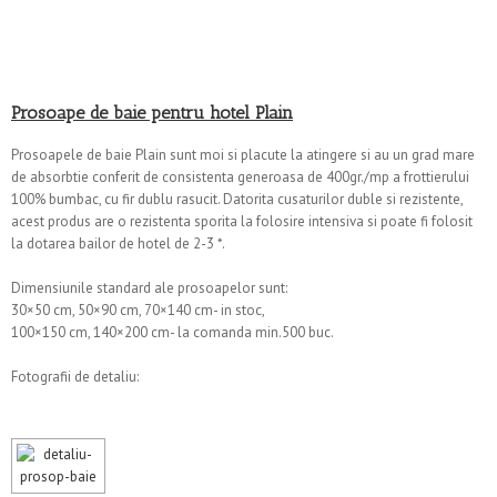
Prosoape de baie pentru hotel Plain
Prosoapele de baie Plain sunt moi si placute la atingere si au un grad mare
de absorbtie conferit de consistenta generoasa de 400gr./mp a frottierului
100% bumbac, cu fir dublu rasucit. Datorita cusaturilor duble si rezistente,
acest produs are o rezistenta sporita la folosire intensiva si poate fi folosit
la dotarea bailor de hotel de 2-3 *.
Dimensiunile standard ale prosoapelor sunt:
30×50 cm, 50×90 cm, 70×140 cm- in stoc,
100×150 cm, 140×200 cm- la comanda min.500 buc.
Fotografii de detaliu: