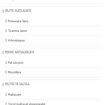
PILOTE MATLASATE
Primavara-Vara
Toamna-Iarna
4 Anotimpuri
PERNE ANTIALERGICE
Puf siliconic
Microfibra
PROTECTII SALTEA
Matlasate
Tricot matlasat impermeabil