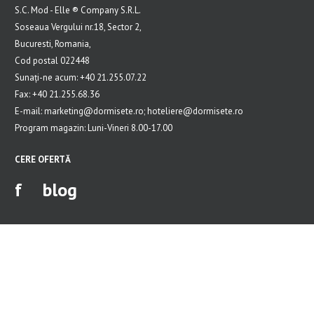
S.C. Mod - Elle ® Company S.R.L.
Soseaua Vergului nr.18, Sector 2,
Bucuresti, Romania,
Cod postal 022448
Sunați-ne acum: +40 21.255.07.22
Fax: +40 21.255.68.36
E-mail: marketing@dormisete.ro; hoteliere@dormisete.ro
Program magazin: Luni-Vineri 8.00-17.00
CERE OFERTĂ
f
blog
Copyright 2015 Mod-Elle | Toate drepturile rezervate