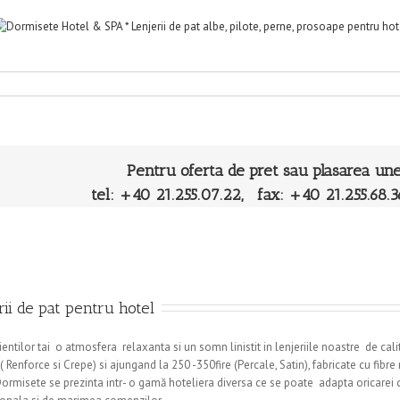
Pentru oferta de pret sau plasarea un
tel: +40 21.255.07.22, fax: +40 21.255.68.3
rii de pat pentru hotel
ientilor tai o atmosfera relaxanta si un somn linistit in lenjeriile noastre de cal
 ( Renforce si Crepe) si ajungand la 250 -350fire (Percale, Satin), fabricate cu fi
ormisete se prezinta intr- o gamă hoteliera diversa ce se poate adapta oricarei cer