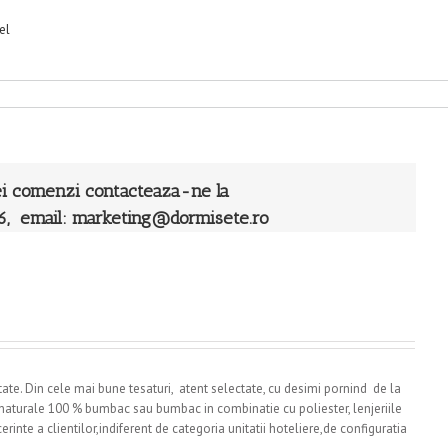
ei comenzi contacteaza-ne la
6, email:
marketing@dormisete.ro
itate. Din cele mai bune tesaturi, atent selectate, cu desimi pornind de la
bre naturale 100 % bumbac sau bumbac in combinatie cu poliester, lenjeriile
inte a clientilor,indiferent de categoria unitatii hoteliere,de configuratia