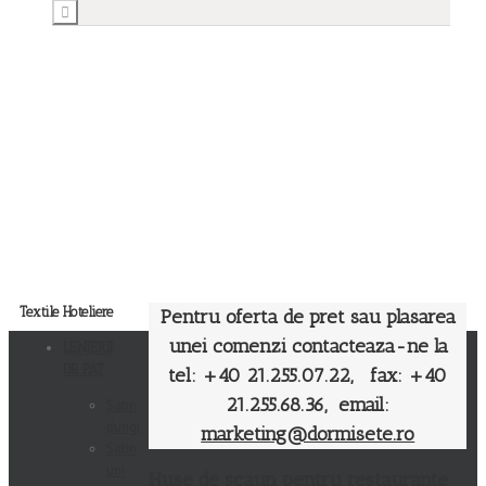
Textile Hoteliere
Pentru oferta de pret sau plasarea
unei comenzi contacteaza-ne la
LENJERII
DE PAT
tel: +40 21.255.07.22, fax: +40
21.255.68.36, email:
Satin
dungi
marketing@dormisete.ro
Satin
uni
Huse de scaun pentru restaurante