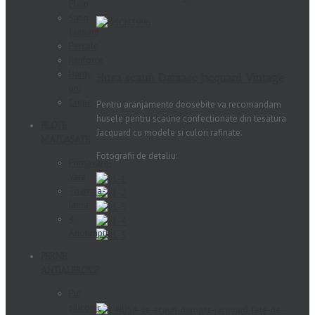
Plain
Satin
Jaquard
Percale
Renforce
Hardy
Husa scaun Damasc Jacquard Vintage
uni
Crepe
Pentru aranjamente deosebite va recomandam
husele pentru scaune confectionate din tesatura
PILOTE
Jacquard cu modele si culori rafinate.
MATLASATE
Fotografii de detaliu:
Primavara-
Vara
Toamna-
Iarna
4
Anotimpuri
PERNE
ANTIALERGICE
Puf
siliconic