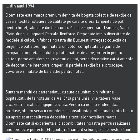
… din anul 1994
Dormisete este marca premium definita de bogata colectie de textile de
casa si textile hoteliere de calitate pe care le ofera. Lenjeriile de pat
pentru hotel, fabricate din tesaturi cu finisaje superioare: Damasc, Satin
Plain, dungi si Jaquard, Percale, Renforce, Creponate intr-o diversitate de
modele si culori, in fabrica noastra din Bucuresti intregesc colectia de
lenjerii de pat albe, imprimate si unicolor, completata de gama de
echipare completa a patului: pilote matlasate albe, protectii pentru
saltea, perne antialergice, cuverturi de pat, perne decorative cat si articole
de decoratiune interioara, draperii si perdele, textile baie, prosoape,
covorase si halate de baie albe pentru hotel.
.
Suntem mandri de parteneriatul cu sute de unitati din industria
ospitalitatii, de la hoteluri de 4 si 5* la pensiuni si vile, tabere, vase
croaziera, unitati de ingrijire sociala. Pentru ca noi nu vindem doar
produse, oferim servicii complete si consultanta profesionala, toti clientii
au apreciat atat calitatea deosebita a textilelor hoteliere marca
Dormisete cat si experienta si disponibilitatea noastra pentru realizarea
unor proiecte perfecte . Eleganta, rafinament si bun gust, de peste 25ani!