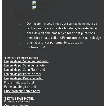
Spa
COSMETICE
PROFESIONALE
Dormisete – marca inregistrata cu traditie pe piata de
Tratamente
textile pentru casa si textile hoteliere, de peste 26 de
corp
ani, a devenit emblema lenjeriilor de pat, pilotelor si
Tratamente
pernelor de inalta calitate. Pentru produse sigure, design
fata
original si servicii performante, lucreaza cu
Tratamente
profesionistii!
modelare
TEXTILE CAMERA HOTEL
Lenjerii de pat Satin Jaquard hotel
Lenjerii de pat Satin dungi hotel
Lenjerii de pat Satin Plain hotel
Lenjerii de pat Percale hotel
Lenjerii de pat Renforce hotel
Pilote matlasate hotel
Perne antialergice hotel
Huse protectie saltea hotel
TEXTILE BAIE HOTEL
Prosoape albe hotel
Covorase albe hotel