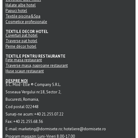
Halate albe hotel
Papuci hotel
Textile piscina&Spa
Cosmetice profesionale
TEXTILE DECOR HOTEL
Cuverturi pat hotel
Traverse pat hotel
Perne décor hotel
TEXTILE PENTRU RESTAURANTE
Fete masa restaurant
Traverse masa, naproane restaurant
Huse scaun restaurant
DESPRE NOI
S.C. Mod - Elle ® Company S.R.L.
Soseaua Vergului nr.18, Sector 2,
Bucuresti, Romania,
Cod postal 022448
Sunați-ne acum: +40 21.255.07.22
Fax: +40 21.255.68.36
E-mail: marketing@dormisete.ro; hoteliere@dormisete.ro
Program magazin: Luni-Vineri 8.00-17.00