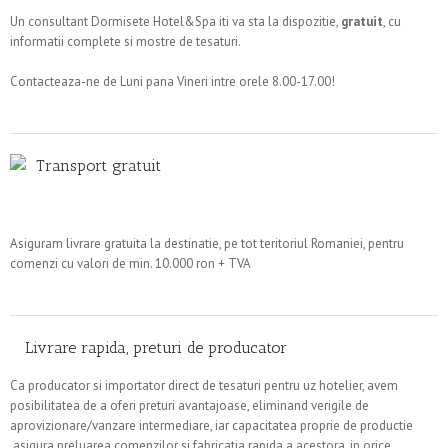
Un consultant Dormisete Hotel&Spa iti va sta la dispozitie,
gratuit
, cu
informatii complete si mostre de tesaturi.
Contacteaza-ne de Luni pana Vineri intre orele 8.00-17.00!
Transport gratuit
Asiguram livrare gratuita la destinatie, pe tot teritoriul Romaniei, pentru
comenzi cu valori de min. 10.000 ron + TVA
Livrare rapida, preturi de producator
Ca producator si importator direct de tesaturi pentru uz hotelier, avem
posibilitatea de a oferi preturi avantajoase, eliminand verigile de
aprovizionare/vanzare intermediare, iar capacitatea proprie de productie
asigura preluarea comenzilor si fabricatia rapida a acestora, in orice