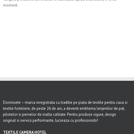
moment.
Dormisete – marca inregistrata cu traditie pe piata de textile pentru casa si
textile hoteliere, de peste 26 de ani, a devenit emblema lenjeriilor de pat,
pilotelor si pernelor de inalta calitate. Pentru produse sigure, design
original si servicii performante, lucreaza cu profesionistii!
TEXTILE CAMERA HOTEL